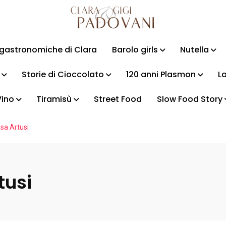
i gastronomiche di Clara
Barolo girls
Nutella
Storie di Cioccolato
120 anni Plasmon
La
Vino
Tiramisù
Street Food
Slow Food Story
asa Artusi
tusi