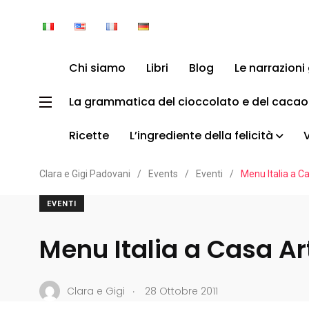
Chi siamo
Libri
Blog
Le narrazion
La grammatica del cioccolato e del cacao
Ricette
L’ingrediente della felicità
Clara e Gigi Padovani
/
Events
/
Eventi
/
Menu Italia a C
EVENTI
Menu Italia a Casa Ar
.
Clara e Gigi
28 Ottobre 2011