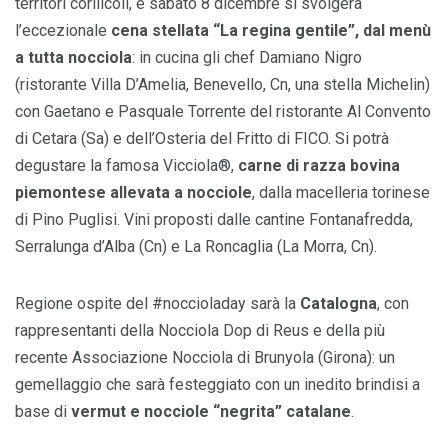
territori corilicoli, e sabato 8 dicembre si svolgerà
l’eccezionale
cena stellata “La regina gentile”, dal menù
a tutta nocciola
: in cucina gli chef Damiano Nigro
(ristorante Villa D’Amelia, Benevello, Cn, una stella Michelin)
con Gaetano e Pasquale Torrente del ristorante Al Convento
di Cetara (Sa) e dell’Osteria del Fritto di FICO. Si potrà
degustare la famosa Vicciola®,
carne di razza bovina
piemontese allevata a nocciole
, dalla macelleria torinese
di Pino Puglisi. Vini proposti dalle cantine Fontanafredda,
Serralunga d’Alba (Cn) e La Roncaglia (La Morra, Cn).
Regione ospite del #noccioladay sarà la
Catalogna
, con
rappresentanti della Nocciola Dop di Reus e della più
recente Associazione Nocciola di Brunyola (Girona): un
gemellaggio che sarà festeggiato con un inedito brindisi a
base di
vermut e nocciole “negrita” catalane
.