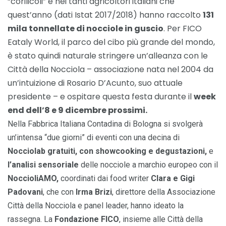
“corilicoli” e nei tanti agricoltori italiani che
quest’anno (dati Istat 2017/2018) hanno raccolto
131
mila tonnellate di nocciole in guscio
. Per FICO
Eataly World, il parco del cibo più grande del mondo,
è stato quindi naturale stringere un’alleanza con le
Città della Nocciola – associazione nata nel 2004 da
un’intuizione di Rosario D’Acunto, suo attuale
presidente – e ospitare questa festa durante il
week
end dell’8 e 9 dicembre prossimi.
Nella Fabbrica Italiana Contadina di Bologna si svolgerà
un’intensa “due giorni” di eventi con una decina di
Nocciolab gratuiti, con
showcooking e degustazioni,
e
l’analisi sensoriale
delle nocciole a marchio europeo con il
NoccioliAMO,
coordinati dai food writer
Clara e Gigi
Padovani
, che con
Irma Brizi
, direttore della Associazione
Città della Nocciola e panel leader, hanno ideato la
rassegna. La
Fondazione FICO
, insieme alle Città della