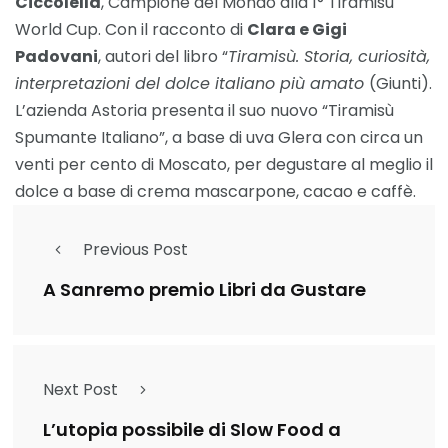
Ciccolella
, Campione del Mondo alla 1° Tiramisù
World Cup. Con il racconto di
Clara e Gigi
Padovani
, autori del libro “
Tiramisù. Storia, curiosità,
interpretazioni del dolce italiano più amato
(Giunti).
L’azienda Astoria presenta il suo nuovo “Tiramisù
Spumante Italiano”, a base di uva Glera con circa un
venti per cento di Moscato, per degustare al meglio il
dolce a base di crema mascarpone, cacao e caffè.
Previous Post
A Sanremo premio Libri da Gustare
Next Post
L’utopia possibile di Slow Food a