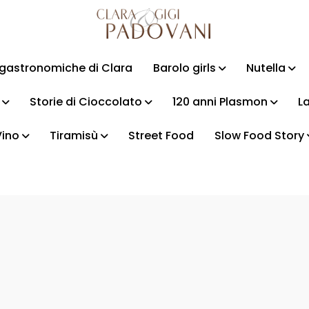
i gastronomiche di Clara
Barolo girls
Nutella
Storie di Cioccolato
120 anni Plasmon
La
Vino
Tiramisù
Street Food
Slow Food Story