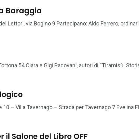
ella Baraggia
 Lettori, via Bogino 9 Partecipano: Aldo Ferrero, ordinari
tona 54 Clara e Gigi Padovani, autori di “Tiramisù. Storia
ologico
10 – Villa Tavernago – Strada per Tavernago 7 Evelina Fl
r il Salone del Libro OFF