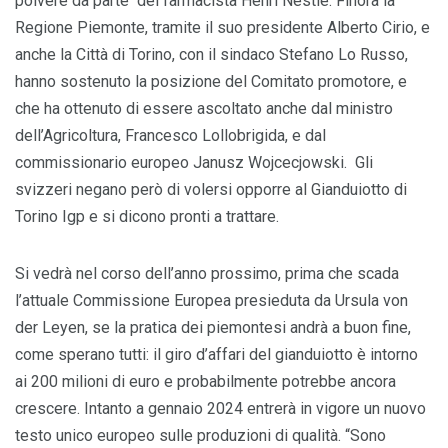
polvere da parte del farmacista Henri Nestlé. Finora la
Regione Piemonte, tramite il suo presidente Alberto Cirio, e
anche la Città di Torino, con il sindaco Stefano Lo Russo,
hanno sostenuto la posizione del Comitato promotore, e
che ha ottenuto di essere ascoltato anche dal ministro
dell’Agricoltura, Francesco Lollobrigida, e dal
commissionario europeo Janusz Wojcecjowski. Gli
svizzeri negano però di volersi opporre al Gianduiotto di
Torino Igp e si dicono pronti a trattare.
Si vedrà nel corso dell’anno prossimo, prima che scada
l’attuale Commissione Europea presieduta da Ursula von
der Leyen, se la pratica dei piemontesi andrà a buon fine,
come sperano tutti: il giro d’affari del gianduiotto è intorno
ai 200 milioni di euro e probabilmente potrebbe ancora
crescere. Intanto a gennaio 2024 entrerà in vigore un nuovo
testo unico europeo sulle produzioni di qualità. “Sono